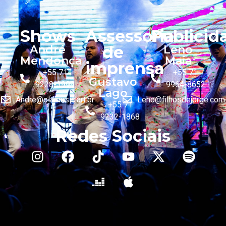
Shows
Assessoria
Publicid
de
André
Leno
Mendonça
Maia
imprensa
+55 71
+55 71
Gustavo
9228-3999
9964-8652
Lago
Andre@olamusic.art.br
Leno@filhosdejorge.com.
+55 71
9232-1868
Redes Sociais