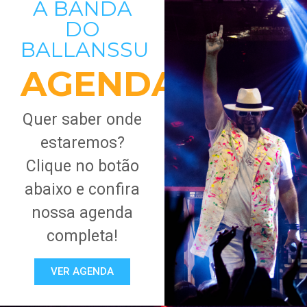
A BANDA
DO
BALLANSSU
AGENDA
Quer saber onde
estaremos?
Clique no botão
abaixo e confira
nossa agenda
completa!
VER AGENDA